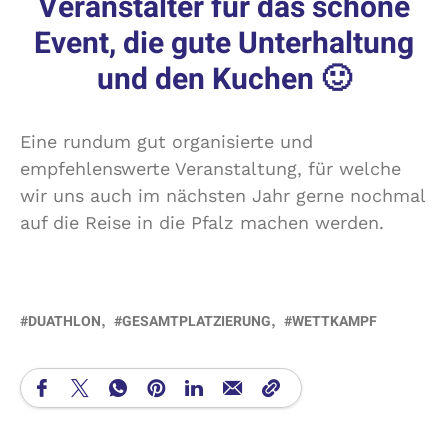
Veranstalter für das schöne
l
Event, die gute
Unterhaltung
e
r
und den Kuchen 🙂
”
–
P
l
Eine rundum gut organisierte und
a
empfehlenswerte Veranstaltung, für welche
t
wir uns auch im nächsten Jahr gerne nochmal
z
auf die Reise in die Pfalz machen werden.
1
DUATHLON
GESAMTPLATZIERUNG
WETTKAMPF