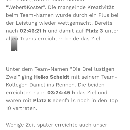
“Weber&Koster”. Die mangelnde Kreativität
beim Team-Namen wurde durch ein Plus bei
der Leistung wieder wettgemacht. Bereits
nach
02:46:21 h
und damit auf
Platz 3
unter
allen Teams erreichten beide das Ziel.
T
e
a
Unter dem Team-Namen “Die Drei lustigen
m
“
Zwei” ging
Heiko Scheidt
mit seinem Team-
W
Kollegen Daniel ins Rennen. Die beiden
e
erreichten nach
03:24:45 h
das Ziel und
b
waren mit
Platz 8
ebenfalls noch in den Top
e
r
10 vertreten.
&
K
Wenige Zeit später erreichte auch unser
o