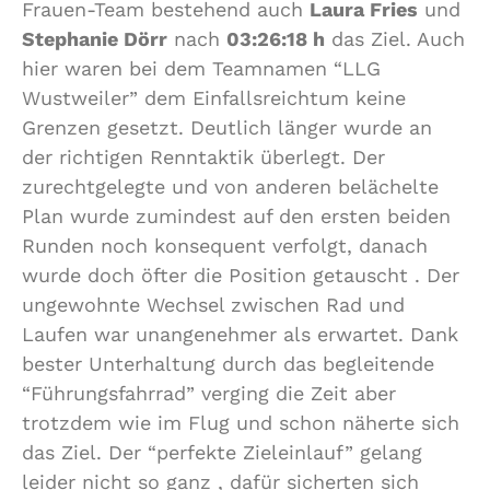
s
Frauen-Team bestehend auch
Laura Fries
und
t
Stephanie Dörr
nach
03:26:18 h
das Ziel. Auch
e
hier waren bei dem Teamnamen “LLG
r
”
Wustweiler” dem Einfallsreichtum keine
–
Grenzen gesetzt. Deutlich länger wurde an
P
der richtigen Renntaktik überlegt. Der
l
zurechtgelegte und von anderen belächelte
a
t
Plan wurde zumindest auf den ersten beiden
z
Runden noch konsequent verfolgt, danach
3
wurde doch öfter die Position getauscht . Der
ungewohnte Wechsel zwischen Rad und
Laufen war unangenehmer als erwartet. Dank
bester Unterhaltung durch das begleitende
“Führungsfahrrad” verging die Zeit aber
trotzdem wie im Flug und schon näherte sich
das Ziel. Der “perfekte Zieleinlauf” gelang
leider nicht so ganz , dafür sicherten sich