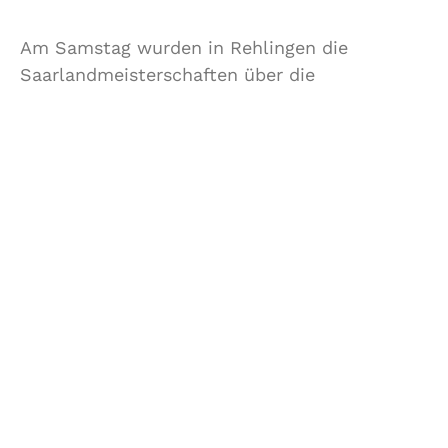
Am Samstag wurden in Rehlingen die
Saarlandmeisterschaften über die
Langstrecken ausgetragen. Die LLG-
Beteiligung beim Bahnwettkampf ist meistens
eher gering. Auf eines unserer
Vereinsmitglieder war aber wie immer Verlass,
wenn es um die Präsentation des Vereins bei
Meisterschaften geht.
Eric Lorenz
ging über die
10.000 m
-Distanz
ins Rennen. Trotz des für September noch
warmen Wetters und der coronabedingt
fehlenden Wettkampfhärte war Eric deutlich
schneller als im Jahr 2019. Mit einer Zeit von
38:02 min.
sicherte er sich nicht nur
Platz 6