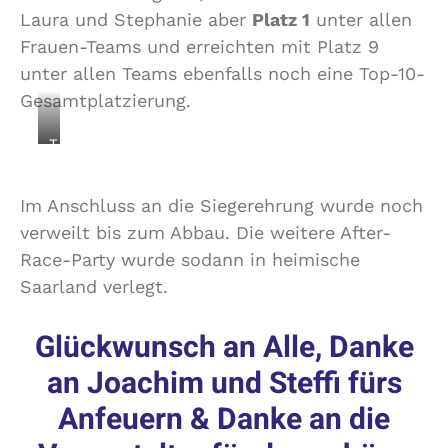
Laura und Stephanie aber
Platz 1
unter allen
Frauen-Teams und erreichten mit Platz 9
unter allen Teams ebenfalls noch eine Top-10-
Gesamtplatzierung.
T
e
a
Im Anschluss an die Siegerehrung wurde noch
m
“
verweilt bis zum Abbau. Die weitere After-
L
Race-Party wurde sodann in heimische
L
Saarland verlegt.
G
W
u
Glückwunsch an Alle, Danke
s
an Joachim und Steffi fürs
t
w
Anfeuern & Danke an die
e
i