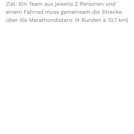
Ziel: Ein Team aus jeweils 2 Personen und
einem Fahrrad muss gemeinsam die Strecke
über die Marathondistanz (4 Runden à 10,7 km)
mit knackigen 1000 Höhenmetern bewältigen.
Dabei dürfen Läufer und Radfahrer ihre
Position so oft wechseln wie sie möchten,
müssen sich aber ständig in Sicht- und
Hörweite (max. 10 m Abstand) zueinander
befinden.
Daniel Weber
zehrt immer noch von seiner
Langdistanz-Form und entschied sich
zusammen mit seinem Teamkollegen Mike
spontan zu einem Start unter dem
verheißungvollen Team-Namen
“Weber&Koster”. Die mangelnde Kreativität
beim Team-Namen wurde durch ein Plus bei