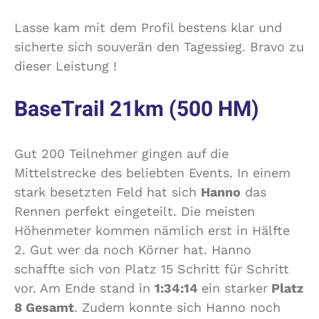
s
u
Lasse kam mit dem Profil bestens klar und
s
v
e
e
sicherte sich souverän den Tagessieg. Bravo zu
a
r
dieser Leistung !
u
ä
f
n
BaseTrail 21km (500 HM)
d
e
e
r
r
Z
Ü
i
Gut 200 Teilnehmer gingen auf die
b
e
Mittelstrecke des beliebten Events. In einem
e
l
stark besetzten Feld hat sich
Hanno
das
r
e
h
i
Rennen perfekt eingeteilt. Die meisten
o
n
Höhenmeter kommen nämlich erst in Hälfte
l
l
2. Gut wer da noch Körner hat. Hanno
s
a
schaffte sich von Platz 15 Schritt für Schritt
p
u
u
f
vor. Am Ende stand in
1:34:14
ein starker
Platz
r
8 Gesamt
. Zudem konnte sich Hanno noch
–