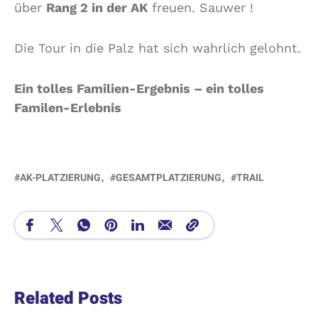
über
Rang 2 in der AK
freuen. Sauwer !
D
y
n
Die Tour in die Palz hat sich wahrlich gelohnt.
a
m
i
Ein tolles Familien-Ergebnis – ein tolles
k
Familen-Erlebnis
p
u
r
!
AK-PLATZIERUNG
GESAMTPLATZIERUNG
TRAIL
Related Posts