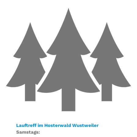
Lauftreff im Hosterwald Wustweiler
Samstags: