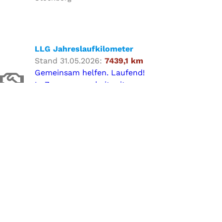
LLG Jahreslaufkilometer
Stand 31.05.2026:
7439,1 km
Gemeinsam helfen. Laufend!
In Zusammenarbeit mit
proWin und Aktion Palca
LLG Veranstaltungen
SEP.
9:00
-
18:00
12
Kulinarisches
Wanderwegefest –
Station LLG Hosterwald
(Bauwagen)