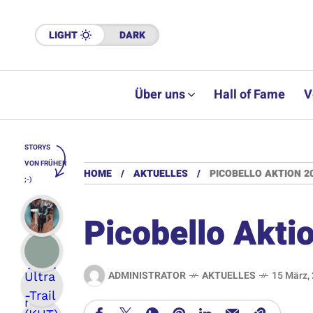
LIGHT
DARK
Über uns
Hall of Fame
V
STORYS
VON FRÜHER
HOME
AKTUELLES
PICOBELLO AKTION 2
;-)
Picobello Akti
ADMINISTRATOR
AKTUELLES
15 März,