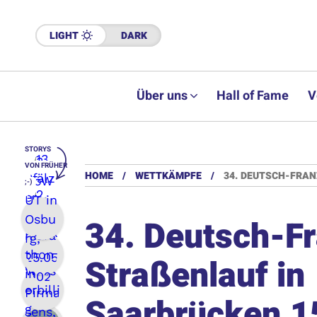
LIGHT
DARK
Über uns
Hall of Fame
V
STORYS
VON FRÜHER
HOME
WETTKÄMPFE
34. DEUTSCH-FRAN
;-)
34. Deutsch-F
Straßenlauf in
Saarbrücken,1