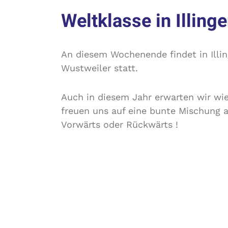
Weltklasse in Illinge
An diesem Wochenende findet in Illin
Wustweiler statt.
Auch in diesem Jahr erwarten wir wie
freuen uns auf eine bunte Mischung al
Vorwärts oder Rückwärts !
Mit
Helge und Arne
haben sich bisla
die bereits internationale Bestleistu
Distanz ist auch für uns neu. Wir sin
In dieser Woche hat sich auch
Ivan
au
spanische Nationalmannschaft und h