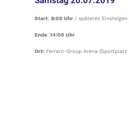
Samstag 20.07.2019
Start
:
8:00 Uhr
/ späteres Einsteigen
Ende
:
14:00 Uhr
Ort:
Ferraro-Group Arena (Sportplatz 
Parkplätze:
Aufgrund von Bauarbeiten stehen dir
Dimmelsbach) nur eingeschränkt Park
Parkgelegenheiten gibt es am Park+R
(Navi: Poststraße 11, 66557 Illingen)
erreicht man schnell die Veranstaltun