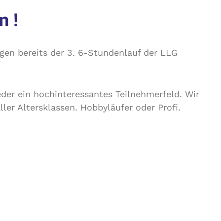
n !
gen bereits der 3. 6-Stundenlauf der LLG
der ein hochinteressantes Teilnehmerfeld. Wir
ler Altersklassen. Hobbyläufer oder Profi.
ng 2
hochklassige Rückwärtsläufer
angemeldet,
ngen aufgestellt haben. Rückwärtslaufen auf
d sehr gespannt.
s Spanien angemeldet. Ivan läuft für die
at eine
Bestleistung von unglaublichen 87,23