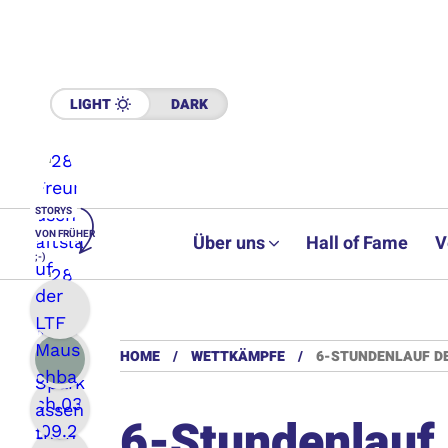
LIGHT
DARK
STORYS
VON FRÜHER
Über uns
Hall of Fame
V
;-)
HOME
WETTKÄMPFE
6-STUNDENLAUF DE
6-Stundenlauf