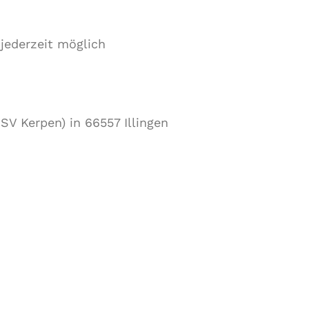
 jederzeit möglich
SV Kerpen) in 66557 Illingen
ekt am Sportplatz (Lehnstraße/Am
plätze zur Verfügung. Ausreichend
ide Parkplatz am nahe gelegenen Bahnhof
. Über den Fußweg entlang der Bahntrasse
g.