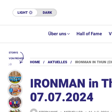
LIGHT
DARK
Über uns
Hall of Fame
V
STORYS
VON FRÜHER
HOME
AKTUELLES
IRONMAN IN THUN (CH
;-)
IRONMAN in Th
07.07.2024