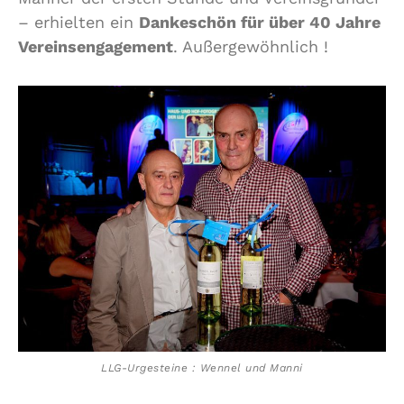
– erhielten ein
Dankeschön für über 40 Jahre
Vereinsengagement
. Außergewöhnlich !
LLG-Urgesteine : Wennel und Manni