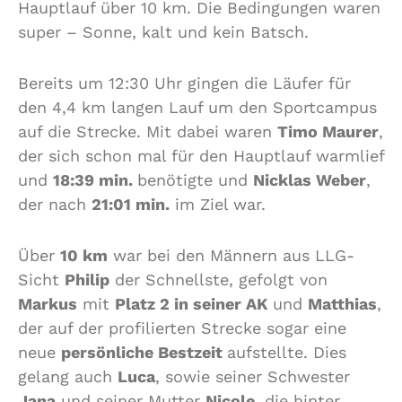
Hauptlauf über 10 km. Die Bedingungen waren
super – Sonne, kalt und kein Batsch.
Bereits um 12:30 Uhr gingen die Läufer für
den 4,4 km langen Lauf um den Sportcampus
auf die Strecke. Mit dabei waren
Timo Maurer
,
der sich schon mal für den Hauptlauf warmlief
und
18:39 min.
benötigte und
Nicklas Weber
,
der nach
21:01 min.
im Ziel war.
Über
10 km
war bei den Männern aus LLG-
Sicht
Philip
der Schnellste, gefolgt von
Markus
mit
Platz 2 in seiner AK
und
Matthias
,
der auf der profilierten Strecke sogar eine
neue
persönliche Bestzeit
aufstellte. Dies
gelang auch
Luca
, sowie seiner Schwester
Jana
und seiner Mutter
Nicole
, die hinter