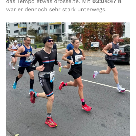
das Tempo etwas drosselte. Mit
03:04:47
h
war er dennoch sehr stark unterwegs.