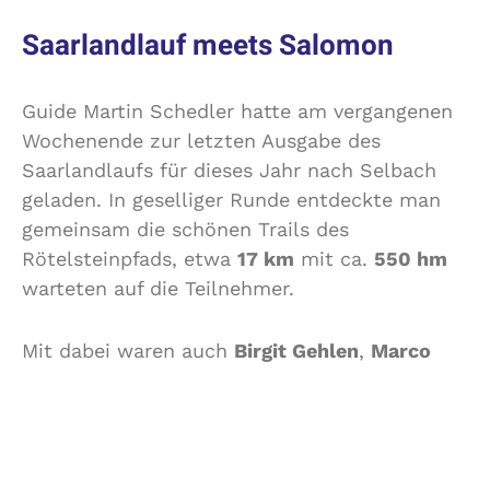
Saarlandlauf meets Salomon
Guide Martin Schedler hatte am vergangenen
Wochenende zur letzten Ausgabe des
Saarlandlaufs für dieses Jahr nach Selbach
geladen. In geselliger Runde entdeckte man
gemeinsam die schönen Trails des
Rötelsteinpfads, etwa
17 km
mit ca.
550 hm
warteten auf die Teilnehmer.
Mit dabei waren auch
Birgit Gehlen
,
Marco
Egger
,
Nicole Houy
,
Eric Mildau
und
Nicole
Mildau
. Neben netten Gesprächen mit
Bekannten bot die Veranstaltung auch
Gelegenheit Schuhe zu testen. Im Anschluss