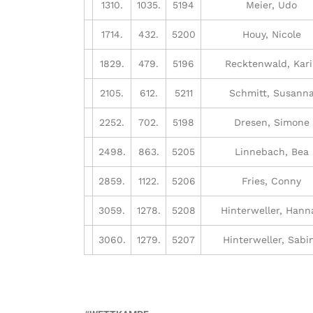
1310.
1035.
5194
Meier, Udo
1714.
432.
5200
Houy, Nicole
1829.
479.
5196
Recktenwald, Kar
2105.
612.
5211
Schmitt, Susann
2252.
702.
5198
Dresen, Simone
2498.
863.
5205
Linnebach, Bea
2859.
1122.
5206
Fries, Conny
3059.
1278.
5208
Hinterweller, Hann
3060.
1279.
5207
Hinterweller, Sabi