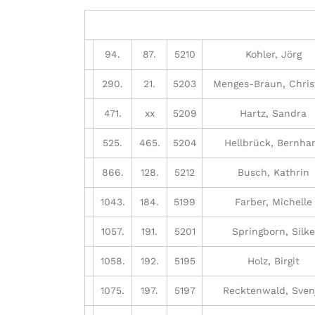
94.
87.
5210
Kohler, Jörg
290.
21.
5203
Menges-Braun, Chris
471.
xx
5209
Hartz, Sandra
525.
465.
5204
Hellbrück, Bernha
866.
128.
5212
Busch, Kathrin
1043.
184.
5199
Farber, Michelle
1057.
191.
5201
Springborn, Silke
1058.
192.
5195
Holz, Birgit
1075.
197.
5197
Recktenwald, Sven