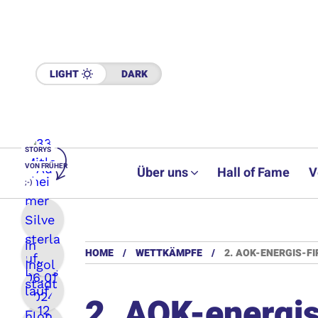
LIGHT
DARK
STORYS
VON FRÜHER
Über uns
Hall of Fame
V
;-)
HOME
WETTKÄMPFE
2. AOK-ENERGIS-F
2. AOK-energis