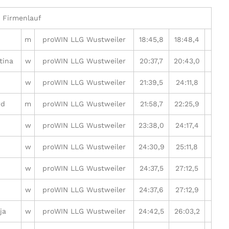
Firmenlauf
m
proWIN LLG Wustweiler
18:45,8
18:48,4
tina
w
proWIN LLG Wustweiler
20:37,7
20:43,0
w
proWIN LLG Wustweiler
21:39,5
24:11,8
rd
m
proWIN LLG Wustweiler
21:58,7
22:25,9
w
proWIN LLG Wustweiler
23:38,0
24:17,4
w
proWIN LLG Wustweiler
24:30,9
25:11,8
w
proWIN LLG Wustweiler
24:37,5
27:12,5
w
proWIN LLG Wustweiler
24:37,6
27:12,9
ja
w
proWIN LLG Wustweiler
24:42,5
26:03,2