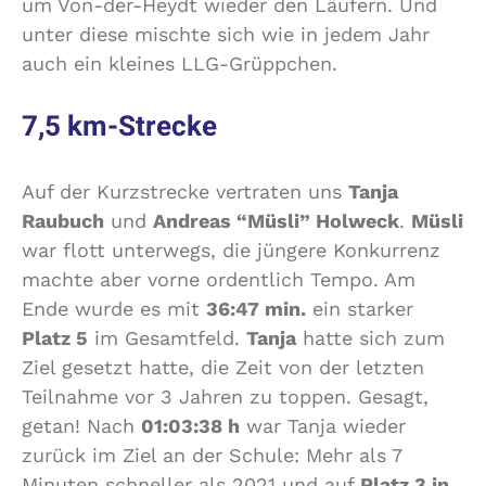
um Von-der-Heydt wieder den Läufern. Und
unter diese mischte sich wie in jedem Jahr
auch ein kleines LLG-Grüppchen.
7,5 km-Strecke
Auf der Kurzstrecke vertraten uns
Tanja
Raubuch
und
Andreas “Müsli” Holweck
.
Müsli
war flott unterwegs, die jüngere Konkurrenz
machte aber vorne ordentlich Tempo. Am
Ende wurde es mit
36:47 min.
ein starker
Platz 5
im Gesamtfeld.
Tanja
hatte sich zum
Ziel gesetzt hatte, die Zeit von der letzten
Teilnahme vor 3 Jahren zu toppen. Gesagt,
getan! Nach
01:03:38 h
war Tanja wieder
zurück im Ziel an der Schule: Mehr als 7
Minuten schneller als 2021 und auf
Platz 3 in