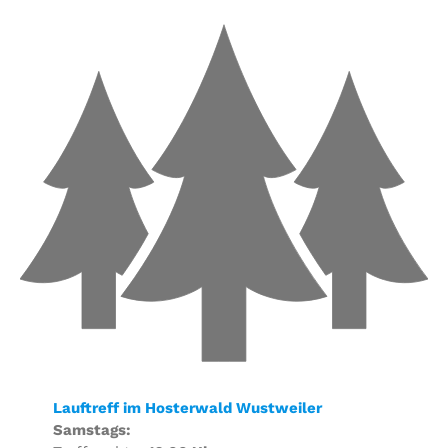
Lauftreff im Hosterwald Wustweiler
Samstags: