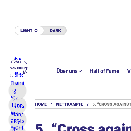
LIGHT
DARK
STORYS
VON FRÜHER
Über uns
Hall of Fame
V
;-)
HOME
WETTKÄMPFE
5. “CROSS AGAINST
5. “Cross agai