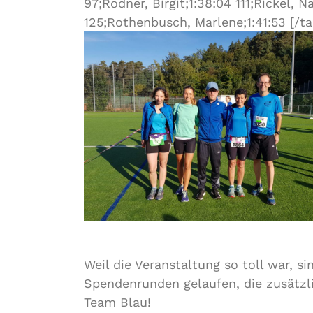
97;Rodner, Birgit;1:38:04 111;Rickel, Na
125;Rothenbusch, Marlene;1:41:53 [/ta
Weil die Veranstaltung so toll war, si
Spendenrunden gelaufen, die zusätz
Team Blau!