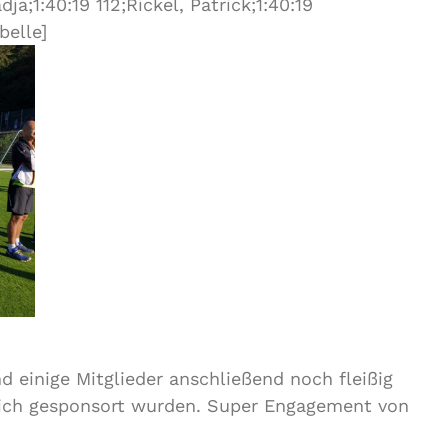
dja;1:40:19 112;Rickel, Patrick;1:40:19
belle]
nd einige Mitglieder anschließend noch fleißig
lich gesponsort wurden. Super Engagement von