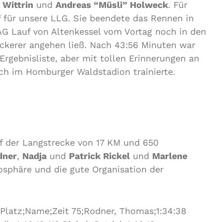
 Wittrin
und
Andreas “Müsli” Holweck
. Für
uf für unsere LLG. Sie beendete das Rennen in
EAG Lauf von Altenkessel vom Vortag noch in den
ockerer angehen ließ. Nach 43:56 Minuten war
 Ergebnisliste, aber mit tollen Erinnerungen an
ach im Homburger Waldstadion trainierte.
f der Langstrecke von 17 KM und 650
dner
,
Nadja
und
Patrick Rickel
und
Marlene
sphäre und die gute Organisation der
 Platz;Name;Zeit 75;Rodner, Thomas;1:34:38