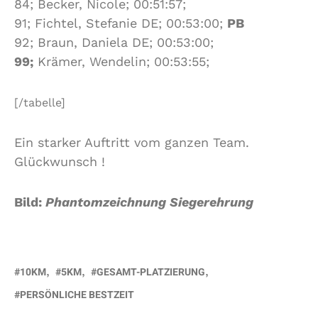
84; Becker, Nicole; 00:51:57;
91; Fichtel, Stefanie DE; 00:53:00;
PB
92; Braun, Daniela DE; 00:53:00;
99;
Krämer, Wendelin; 00:53:55;
[/tabelle]
Ein starker Auftritt vom ganzen Team.
Glückwunsch !
Bild:
Phantomzeichnung Siegerehrung
10KM
5KM
GESAMT-PLATZIERUNG
PERSÖNLICHE BESTZEIT