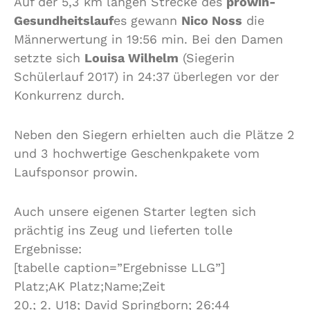
Auf der 5,3 km langen Strecke des
prowin-
Gesundheitslauf
es gewann
Nico Noss
die
Männerwertung in 19:56 min. Bei den Damen
setzte sich
Louisa Wilhelm
(Siegerin
Schülerlauf 2017) in 24:37 überlegen vor der
Konkurrenz durch.
Neben den Siegern erhielten auch die Plätze 2
und 3 hochwertige Geschenkpakete vom
Laufsponsor prowin.
Auch unsere eigenen Starter legten sich
prächtig ins Zeug und lieferten tolle
Ergebnisse:
[tabelle caption=”Ergebnisse LLG”]
Platz;AK Platz;Name;Zeit
20.; 2. U18; David Springborn; 26:44