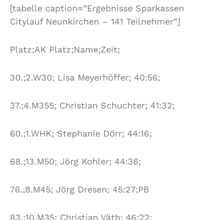
[tabelle caption=”Ergebnisse Sparkassen
Citylauf Neunkirchen – 141 Teilnehmer”]
Platz;AK Platz;Name;Zeit;
30.;2.W30; Lisa Meyerhöffer; 40:56;
37.;4.M355; Christian Schuchter; 41:32;
60.;1.WHK; Stephanie Dörr; 44:16;
68.;13.M50; Jörg Kohler; 44:36;
76.;8.M45; Jörg Dresen; 45:27;PB
83.;10.M35; Christian Väth; 46:22;