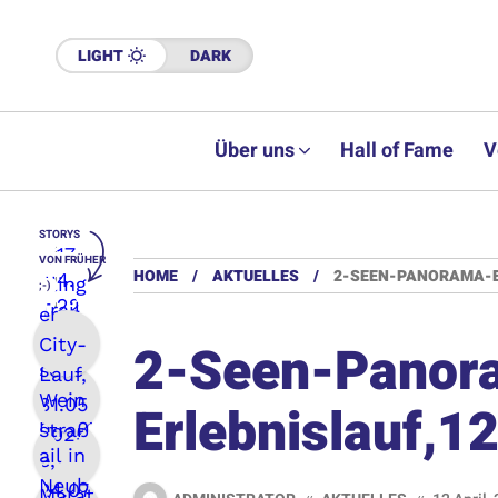
LIGHT
DARK
Über uns
Hall of Fame
V
STORYS
VON FRÜHER
HOME
AKTUELLES
2-SEEN-PANORAMA-ER
;-)
2-Seen-Panor
Erlebnislauf,1