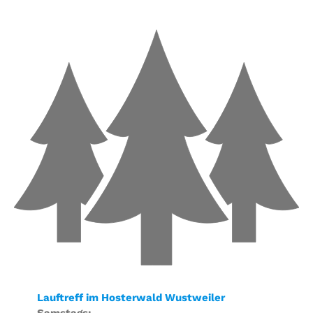
Lauftreff im Hosterwald Wustweiler
Samstags: