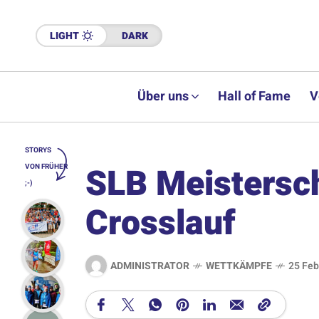
LIGHT
DARK
Über uns
Hall of Fame
V
STORYS
SLB Meistersc
VON FRÜHER
;-)
Crosslauf
ADMINISTRATOR
WETTKÄMPFE
25 Feb