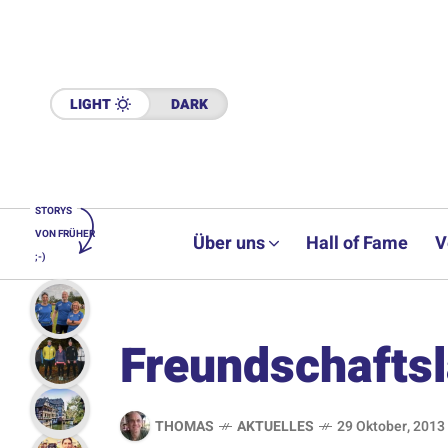
LIGHT
DARK
STORYS
VON FRÜHER
Über uns
Hall of Fame
V
;-)
Freundschafts
THOMAS
AKTUELLES
29 Oktober, 2013