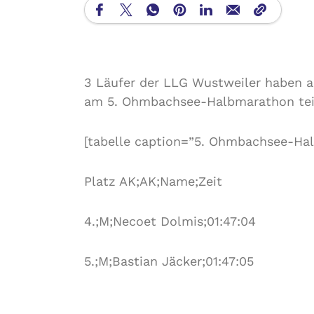
3 Läufer der LLG Wustweiler haben a
am 5. Ohmbachsee-Halbmarathon te
[tabelle caption=”5. Ohmbachsee-Hal
Platz AK;AK;Name;Zeit
4.;M;Necoet Dolmis;01:47:04
5.;M;Bastian Jäcker;01:47:05
12.;M45;Bernd Hellbrück;01:55:53