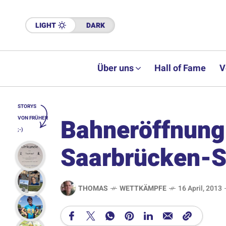
LIGHT
DARK
Über uns
Hall of Fame
V
STORYS
Bahneröffnung
VON FRÜHER
;-)
Saarbrücken-S
THOMAS
WETTKÄMPFE
16 April, 2013