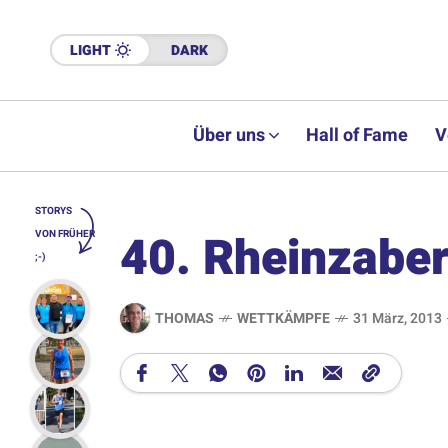
LIGHT
DARK
Über uns
Hall of Fame
V
STORYS
40. Rheinzaber
VON FRÜHER
;-)
THOMAS
WETTKÄMPFE
31 März, 2013