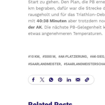
Start zu gehen. Den Plan, die PB ern
km begraben, dafür war die Strecke 
rausgeholt und für das Triathlon-De
mit
40:38 Minuten
aber trotzdem noc
der AK
. Die nächste PB-Gelegenheit 
etwas angenehmeren Temperaturen.
10 KM
5000 M
AK-PLATZIERUNG
AK-SIEG
SAARLANDMEISTER
SAARLANDMEISTERSCHA
Related Posts