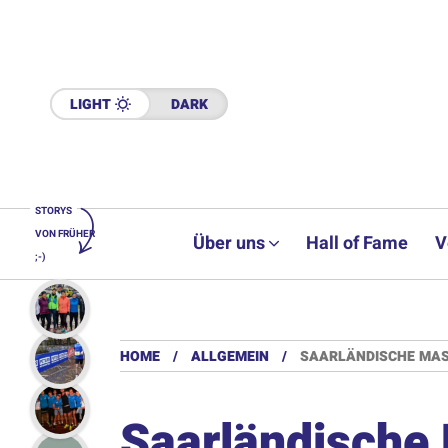
LIGHT
DARK
STORYS
VON FRÜHER
Über uns
Hall of Fame
V
;-)
HOME
ALLGEMEIN
SAARLÄNDISCHE MAST
Saarländische