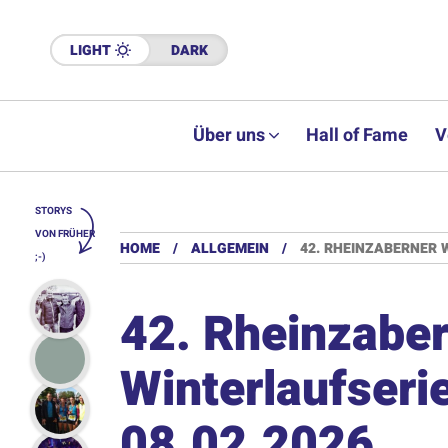
LIGHT
DARK
Über uns
Hall of Fame
V
STORYS
VON FRÜHER
HOME
ALLGEMEIN
42. RHEINZABERNER W
;-)
42. Rheinzabe
Winterlaufseri
08.02.2026