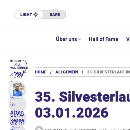
LIGHT
DARK
Über uns
Hall of Fame
V
STORYS
VON FRÜHER
HOME
ALLGEMEIN
35. SILVESTERLAUF IN
;-)
35. Silvesterla
03.01.2026