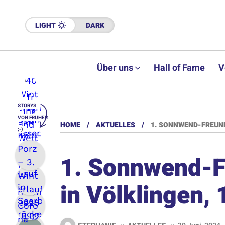
LIGHT
DARK
Über uns
Hall of Fame
V
STORYS
VON FRÜHER
HOME
AKTUELLES
1. SONNWEND-FREUND
;-)
1. Sonnwend-F
in Völklingen,