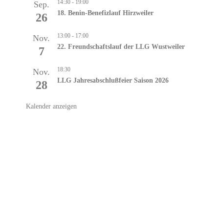
14:30
-
19:00
Sep.
18. Benin-Benefizlauf Hirzweiler
26
13:00
-
17:00
Nov.
22. Freundschaftslauf der LLG Wustweiler
7
18:30
Nov.
LLG Jahresabschlußfeier Saison 2026
28
Kalender anzeigen