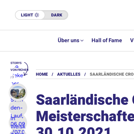
LIGHT
DARK
Über uns
Hall of Fame
V
STORYS
VON FRÜHER
HOME
AKTUELLES
SAARLÄNDISCHE CROS
;-)
Saarländische
Meisterschaften
30.10.2021