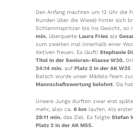
Den Anfang machten um 12 Uhr die Fra
Runden über die Wiese) hinter sich 
Schlammspritzer bis ins Gesicht, so 
min.
überquerte
Laura Fries
als
Gesa
zum zweiten mal innerhalb einer Wo
Aktiven freuen. Es läuft!
Stephanie D
Titel in der Senioren-Klasse W30.
Dri
24:14 min.
auf
Platz 2 in der AK W35
Batsch wurde unser Mädels-Team z
Mannschaftswertung belohnt
. Da ha
Unsere Jungs durften zwar erst späte
mehr, also ca.
6 km
laufen. Als erste
28:11
min.
das Ziel. Es folgte
Stefan
Platz 2 in der AK M55.