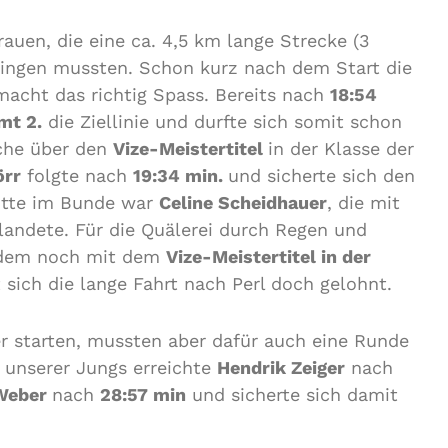
uen, die eine ca. 4,5 km lange Strecke (3
bringen mussten. Schon kurz nach dem Start die
macht das richtig Spass. Bereits nach
18:54
mt 2.
die Ziellinie und durfte sich somit schon
che über den
Vize-Meistertitel
in der Klasse der
örr
folgte nach
19:34 min.
und sicherte sich den
tte im Bunde war
Celine Scheidhauer
, die mit
landete. Für die Quälerei durch Regen und
udem noch mit dem
Vize-Meistertitel in der
t sich die lange Fahrt nach Perl doch gelohnt.
r starten, mussten aber dafür auch eine Runde
r unserer Jungs erreichte
Hendrik Zeiger
nach
 Weber
nach
28:57 min
und sicherte sich damit