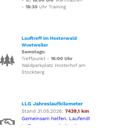
- ab
18:00 Uhr
warmlaufen
-
18:30
Uhr Training
Lauftreff im Hosterwald
Wustweiler
Samstags:
Treffpunkt -
16:00 Uhr
Waldparkplatz Hosterhof am
Stockberg
LLG Jahreslaufkilometer
Stand 31.05.2026:
7439,1 km
Gemeinsam helfen. Laufend!
In Zusammenarbeit mit
proWin und Aktion Palca