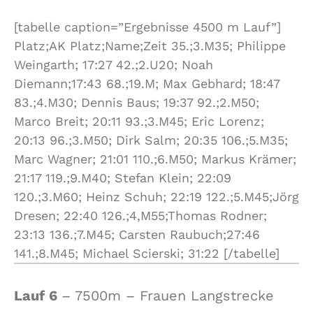
[tabelle caption=”Ergebnisse 4500 m Lauf”]
Platz;AK Platz;Name;Zeit 35.;3.M35; Philippe
Weingarth; 17:27 42.;2.U20; Noah
Diemann;17:43 68.;19.M; Max Gebhard; 18:47
83.;4.M30; Dennis Baus; 19:37 92.;2.M50;
Marco Breit; 20:11 93.;3.M45; Eric Lorenz;
20:13 96.;3.M50; Dirk Salm; 20:35 106.;5.M35;
Marc Wagner; 21:01 110.;6.M50; Markus Krämer;
21:17 119.;9.M40; Stefan Klein; 22:09
120.;3.M60; Heinz Schuh; 22:19 122.;5.M45;Jörg
Dresen; 22:40 126.;4,M55;Thomas Rodner;
23:13 136.;7.M45; Carsten Raubuch;27:46
141.;8.M45; Michael Scierski; 31:22 [/tabelle]
Lauf 6
– 7500m – Frauen Langstrecke