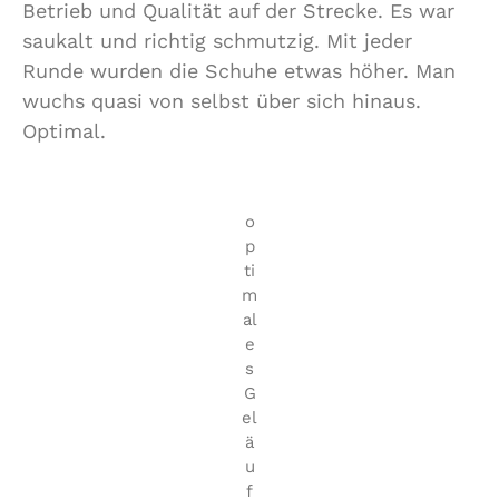
Betrieb und Qualität auf der Strecke. Es war
saukalt und richtig schmutzig. Mit jeder
Runde wurden die Schuhe etwas höher. Man
wuchs quasi von selbst über sich hinaus.
Optimal.
o
p
ti
m
al
e
s
G
el
ä
u
f