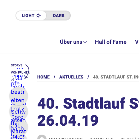
LIGHT
DARK
Über uns
Hall of Fame
V
STORYS
VON FRÜHER
HOME
AKTUELLES
40. STADTLAUF ST. IN
;-)
40. Stadtlauf S
26.04.19