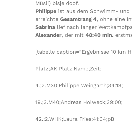
Müsli) bisje doof.
Philippe
ist aus dem Schwimm- und R
erreichte
Gesamtrang 4
, ohne eine In
Sabrina
lief nach langer Wettkampfp
Alexander
, der mit
48:40 min.
erstma
[tabelle caption=”Ergebnisse 10 km H
Platz;AK Platz;Name;Zeit;
4.;2.M30;Philippe Weingarth;34:19;
19.;3.M40;Andreas Holweck;39:00;
42.;2.WHK;Laura Fries;41:34;pB