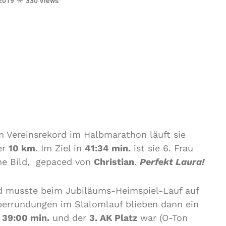
 2019
330 Views
 Vereinsrekord im Halbmarathon läuft sie
er
10 km
. Im Ziel in
41:34 min.
ist sie 6. Frau
he Bild, gepaced von
Christian
.
Perfekt Laura!
d musste beim Jubiläums-Heimspiel-Lauf auf
Überrundungen im Slalomlauf blieben dann ein
e
39:00 min.
und der
3. AK Platz
war (O-Ton