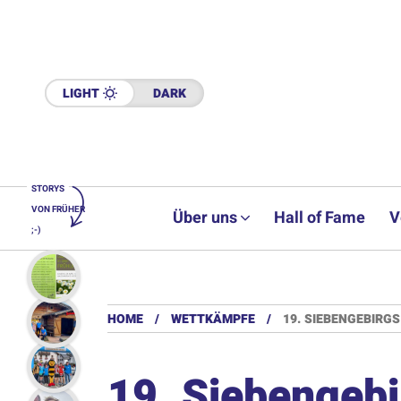
LIGHT
DARK
STORYS
VON FRÜHER
Über uns
Hall of Fame
V
;-)
HOME
WETTKÄMPFE
19. SIEBENGEBIRG
19. Siebengeb