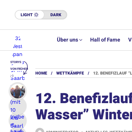
LIGHT
DARK
Über uns
Hall of Fame
V
STORYS
VON FRÜHER
HOME
WETTKÄMPFE
12. BENEFIZLAUF “
;-)
12. Benefizlau
Wasser” Winte