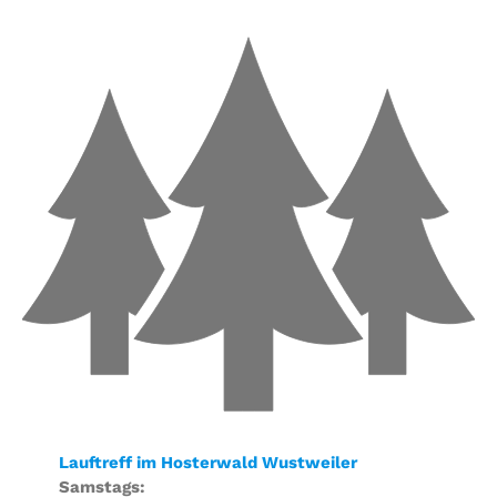
Lauftreff im Hosterwald Wustweiler
Samstags: