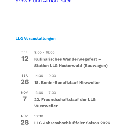
proWin und Aktion Palca
LLG Veranstaltungen
SEP.
9:00
-
18:00
12
Kulinarisches Wanderwegefest –
Station LLG Hosterwald (Bauwagen)
SEP.
14:30
-
19:00
26
18. Benin-Benefizlauf Hirzweiler
NOV.
13:00
-
17:00
7
22. Freundschaftslauf der LLG
Wustweiler
NOV.
18:30
28
LLG Jahresabschlußfeier Saison 2026