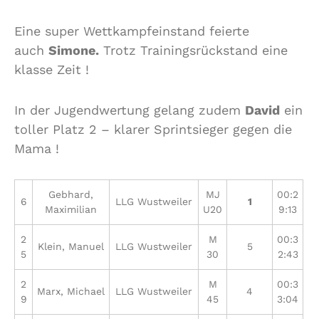
Eine super Wettkampfeinstand feierte
auch
Simone.
Trotz Trainingsrückstand eine
klasse Zeit !
In der Jugendwertung gelang zudem
David
ein
toller Platz 2 – klarer Sprintsieger gegen die
Mama !
Gebhard,
MJ
00:2
6
LLG Wustweiler
1
Maximilian
U20
9:13
2
M
00:3
Klein, Manuel
LLG Wustweiler
5
5
30
2:43
2
M
00:3
Marx, Michael
LLG Wustweiler
4
9
45
3:04