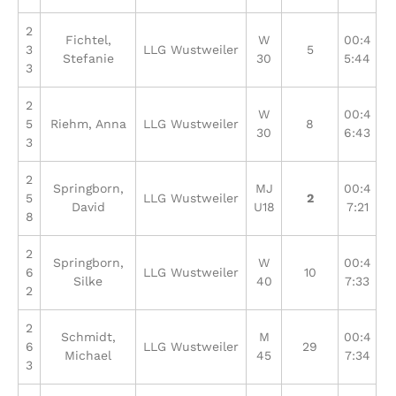
2
Fichtel,
W
00:4
3
LLG Wustweiler
5
Stefanie
30
5:44
3
2
W
00:4
5
Riehm, Anna
LLG Wustweiler
8
30
6:43
3
2
Springborn,
MJ
00:4
5
LLG Wustweiler
2
David
U18
7:21
8
2
Springborn,
W
00:4
6
LLG Wustweiler
10
Silke
40
7:33
2
2
Schmidt,
M
00:4
6
LLG Wustweiler
29
Michael
45
7:34
3