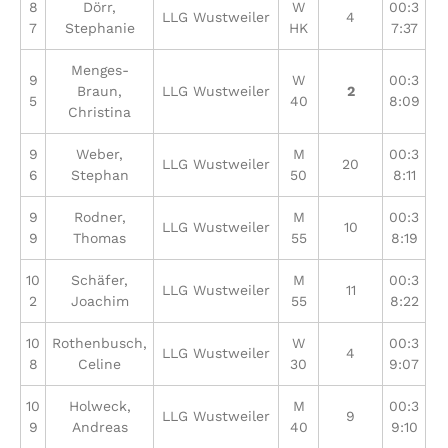
8
Dörr,
W
00:3
LLG Wustweiler
4
7
Stephanie
HK
7:37
Menges-
9
W
00:3
Braun,
LLG Wustweiler
2
5
40
8:09
Christina
9
Weber,
M
00:3
LLG Wustweiler
20
6
Stephan
50
8:11
9
Rodner,
M
00:3
LLG Wustweiler
10
9
Thomas
55
8:19
10
Schäfer,
M
00:3
LLG Wustweiler
11
2
Joachim
55
8:22
10
Rothenbusch,
W
00:3
LLG Wustweiler
4
8
Celine
30
9:07
10
Holweck,
M
00:3
LLG Wustweiler
9
9
Andreas
40
9:10