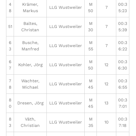
4
Krämer,
M
00:3
LLG Wustweiler
7
8
Markus
50
5:23
Baltes,
M
00:3
51
LLG Wustweiler
7
Christan
30
5:39
6
Busche,
M
00:3
LLG Wustweiler
7
3
Manfred
55
6:22
6
M
00:3
Kohler, Jörg
LLG Wustweiler
12
7
50
6:30
7
Wachter,
M
00:3
LLG Wustweiler
12
8
Michael
45
6:55
8
M
00:3
Dresen, Jörg
LLG Wustweiler
13
0
45
7:01
8
Väth,
M
00:3
LLG Wustweiler
10
3
Christian
35
7:18