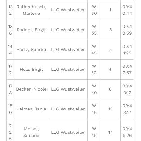
13
Rothenbusch,
W
00:4
LLG Wustweiler
1
2
Marlene
60
0:44
13
W
00:4
Rodner, Birgit
LLG Wustweiler
3
6
55
0:59
14
W
00:4
Hartz, Sandra
LLG Wustweiler
5
4
45
1:25
17
W
00:4
Holz, Birgit
LLG Wustweiler
4
2
50
2:57
17
W
00:4
Becker, Nicole
LLG Wustweiler
6
8
40
3:12
18
W
00:4
Helmes, Tanja
LLG Wustweiler
10
0
45
3:17
2
Meiser,
W
00:4
2
LLG Wustweiler
17
Simone
45
5:26
5