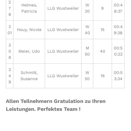
2
Helmes,
W
00:4
7
LLG Wustweiler
9
Patricia
30
8:37
8
3
W
00:4
Houy, Nicole
LLG Wustweiler
15
01
40
9:38
3
M
00:5
0
Meier, Udo
LLG Wustweiler
40
50
0:22
8
3
Schmitt,
W
00:5
4
LLG Wustweiler
19
Susanne
50
3:34
9
Allen Teilnehmern Gratulation zu Ihren
Leistungen. Perfektes Team !