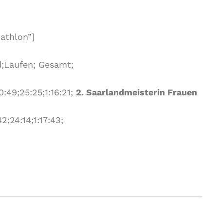
iathlon”]
;Laufen; Gesamt;
0:49;25:25;1:16:21;
2. Saarlandmeisterin Frauen
2;24:14;1:17:43;