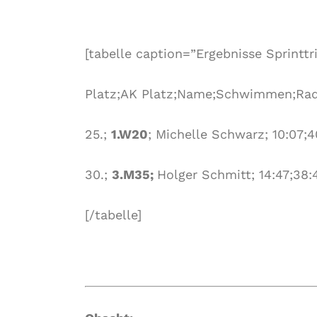
[tabelle caption=”Ergebnisse Sprinttr
Platz;AK Platz;Name;Schwimmen;Rad
25.;
1.W20
; Michelle Schwarz; 10:07;4
30.;
3.M35;
Holger Schmitt; 14:47;38:4
[/tabelle]