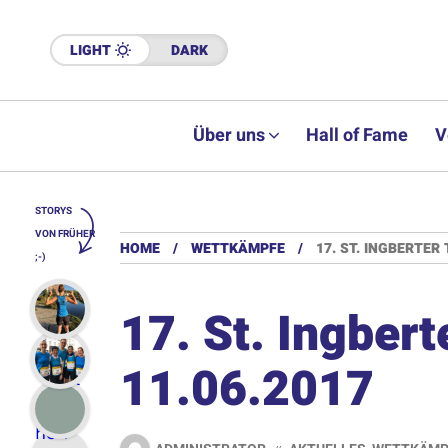
LIGHT
DARK
Über uns
Hall of Fame
V
STORYS
VON FRÜHER
HOME
WETTKÄMPFE
17. ST. INGBERTER 
;-)
17. St. Ingbert
11.06.2017