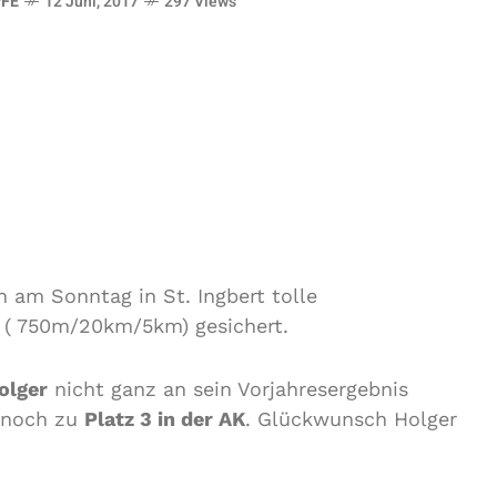
FE
12 Juni, 2017
297 Views
 am Sonntag in St. Ingbert tolle
z ( 750m/20km/5km) gesichert.
olger
nicht ganz an sein Vorjahresergebnis
h noch zu
Platz 3 in der AK
. Glückwunsch Holger