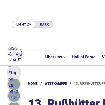
LIGHT
DARK
STORYS
VON FRÜHER
Über uns
Hall of Fame
V
;-)
HOME
WETTKÄMPFE
13. RUSSHÜTTER F
13. Rußhütter 