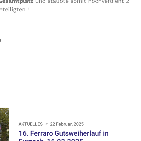
 Gesamtplatz
und staubte somit hochverdient 2
teiligten !
G
AKTUELLES
22 Februar, 2025
16. Ferraro Gutsweiherlauf in