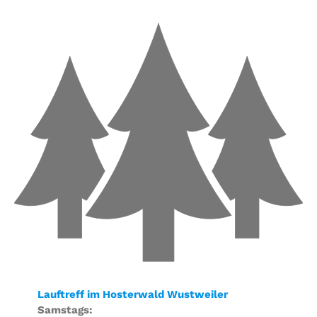
Lauftreff im Hosterwald Wustweiler
Samstags: