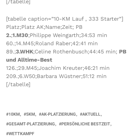
[/tabelle]
[tabelle caption=”10-KM Lauf , 333 Starter”]
Platz;Platz AK;Name;Zeit; PB
2.
;
1.M30
;Philippe Weingarth;34:53 min
60.;14.M45;Roland Raber;42:41 min
89.;
3.WHK
;Celine Rothenbusch;44:45 min;
PB
und Alltime-Best
126.;29.M45;Joachim Kreuter;46:21 min
209.;6.W50;Barbara Wüstner;51:12 min
[/tabelle]
10KM
5KM
AK-PLATZIERUNG
AKTUELL
GESAMT-PLATZIERUNG
PERSÖNLICHE BESTZEIT
WETTKAMPF