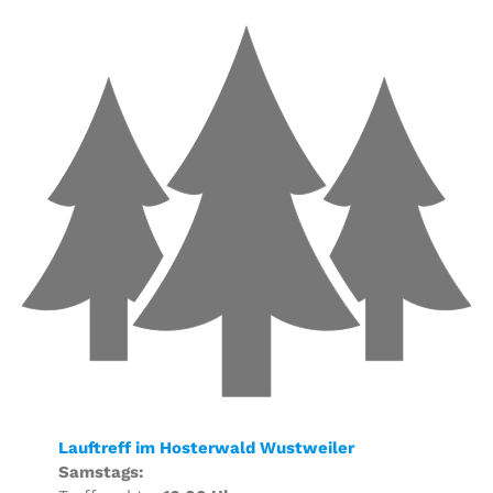
Lauftreff im Hosterwald Wustweiler
Samstags: