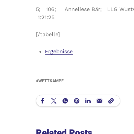
5; 106; Anneliese Bär; LLG Wustwe
1:21:25
[/tabelle]
Ergebnisse
WETTKAMPF
Related Posts