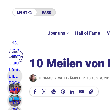
LIGHT
DARK
Über uns
Hall of Fame
V
STORYS
10 Meilen von
VON FRÜHER
;-)
THOMAS
WETTKÄMPFE
10 August, 20