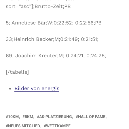
sort=”asc”];Brutto-Zeit;PB
5; Anneliese Bär;W;0:22:52; 0:22:56;PB
33;Heinrich Becker;M;0:21:49; 0:21:51;
69; Joachim Kreuter;M; 0:24:21; 0:24:25;
[/tabelle]
Bilder von energis
10KM
5KM
AK-PLATZIERUNG
HALL OF FAME
NEUES MITGLIED
WETTKAMPF