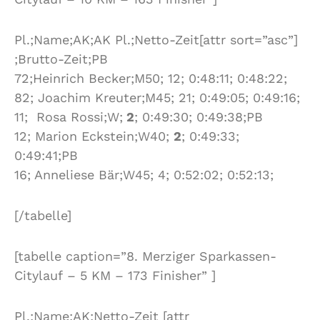
Pl.;Name;AK;AK Pl.;Netto-Zeit[attr sort=”asc”]
;Brutto-Zeit;PB
72;Heinrich Becker;M50; 12; 0:48:11; 0:48:22;
82; Joachim Kreuter;M45; 21; 0:49:05; 0:49:16;
11; Rosa Rossi;W;
2
; 0:49:30; 0:49:38;PB
12; Marion Eckstein;W40;
2
; 0:49:33;
0:49:41;PB
16; Anneliese Bär;W45; 4; 0:52:02; 0:52:13;
[/tabelle]
[tabelle caption=”8. Merziger Sparkassen-
Citylauf – 5 KM – 173 Finisher” ]
Pl.;Name;AK;Netto-Zeit [attr