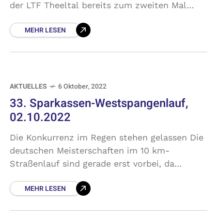
der LTF Theeltal bereits zum zweiten Mal
ihren Crossduathlon, in dessen Rahmen auch
MEHR LESEN
wieder die Landesmeisterschaften
ausgetragen wurden. Nachdem sich
AKTUELLES
6 Oktober, 2022
33. Sparkassen-Westspangenlauf,
02.10.2022
Die Konkurrenz im Regen stehen gelassen Die
deutschen Meisterschaften im 10 km-
Straßenlauf sind gerade erst vorbei, da
standen über eben jene Distanz bereits die
MEHR LESEN
Saarlandmeisterschaften für die Aktiven vor
der