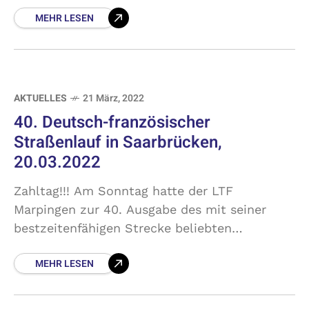
Rehlingen. Auch wenn die Bahn in Sachen
MEHR LESEN
Wettkampf eher ungewohntes
AKTUELLES
21 März, 2022
40. Deutsch-französischer
Straßenlauf in Saarbrücken,
20.03.2022
Zahltag!!! Am Sonntag hatte der LTF
Marpingen zur 40. Ausgabe des mit seiner
bestzeitenfähigen Strecke beliebten
Frühjahrsklassikers an der Saar geladen. Im
MEHR LESEN
Rahmen der Veranstaltung wurden auch die
Saarländischen Meisterschaften