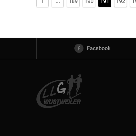
1
...
189
190
191
192
1
Facebook