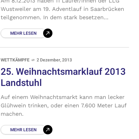
Am 8.12.2013 haben 11 Läufer/innen der LLG
Wustweiler am 19. Adventlauf in Saarbrücken
teilgenommen. In dem stark besetzen
Teilnehmerfeld gelang es Tobias Linn in 34:27
MEHR LESEN
Min eine neue Bestzeit und
WETTKÄMPFE
2 Dezember, 2013
25. Weihnachtsmarklauf 2013
Landstuhl
Auf einem Weihnachtsmarkt kann man lecker
Glühwein trinken, oder einen 7.600 Meter Lauf
machen.
MEHR LESEN