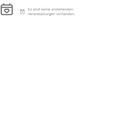
Es sind keine anstehenden
H
Veranstaltungen vorhanden.
i
n
w
e
i
s